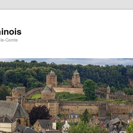
inois
e-le-Comte