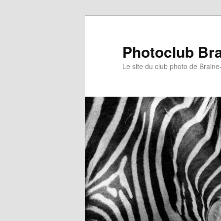
Aller
Aller
au
au
contenu
contenu
Photoclub Bra
principal
secondaire
Le site du club photo de Brain