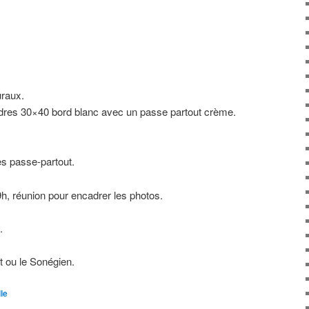
raux.
dres 30×40 bord blanc avec un passe partout crème.
es passe-partout.
h, réunion pour encadrer les photos.
.
t ou le Sonégien.
le