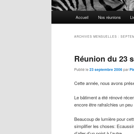
Menu
Accueil
Nos réunions
Li
principal
ARCHIVES MENSUELLES :
SEPTEM
Réunion du 23 
Publié le
23 septembre 2006
par
Pi
Cette année, nous avons présen
Le bâtiment a été rénové récem
encore être rafraîchies un peu
Beaucoup de lumière pour cette
simplifier les choses: Ecaussinn
d’aller d’un point à l’autre.