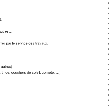
0.
 autres…
vrer par le service des travaux.
 autres)
’artifice, couchers de soleil, comète, …)