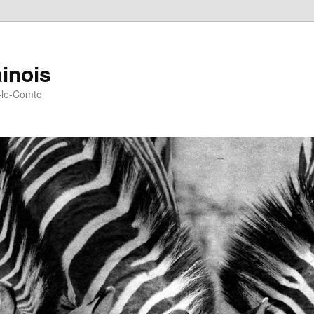
inois
e-le-Comte